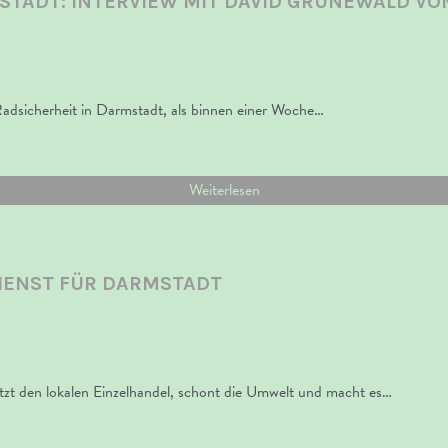
STADT: INTERVIEW MIT DAVID GRÜNEWALD V
dsicherheit in Darmstadt, als binnen einer Woche…
Weiterlesen
DIENST FÜR DARMSTADT
ützt den lokalen Einzelhandel, schont die Umwelt und macht es…