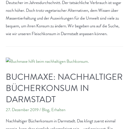
Deutscher im Jahresdurchschnitt. Der tatsächliche Verbrauch ist sogar
noch höher. Doch trotz vegetarischer Alternativen, dem Wissen über
Massentierhaltung und der Auswirkungen für die Umwelt sind viele zu
bequem, um ihren Konsum zu ändern. Wir begeben uns auf die Suche,
wie wir unseren Fleischkonsum in Darmstadt anpassen können.
BUCHMAXE: NACHHALTIGER
BÜCHERKONSUM IN
DARMSTADT
27. Dezember 2019
/
Blog
,
Erhalten
Nachhaltiger Bücherkonsum in Darmstadt. Das klingt zuerst einmal
sperrig, kann aber ziemlich unkompliziert sein – und preiswert. Ein