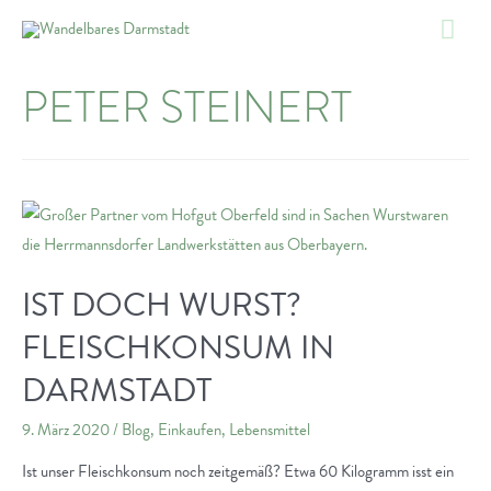
Zum
Hau
Inhalt
springen
PETER STEINERT
IST DOCH WURST?
FLEISCHKONSUM IN
DARMSTADT
9. März 2020
/
Blog
,
Einkaufen
,
Lebensmittel
Ist unser Fleischkonsum noch zeitgemäß? Etwa 60 Kilogramm isst ein