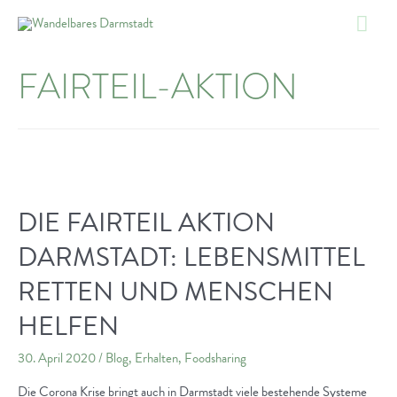
Zum
Hau
Inhalt
springen
FAIRTEIL-AKTION
DIE FAIRTEIL AKTION
DARMSTADT: LEBENSMITTEL
RETTEN UND MENSCHEN
HELFEN
30. April 2020
/
Blog
,
Erhalten
,
Foodsharing
Die Corona Krise bringt auch in Darmstadt viele bestehende Systeme