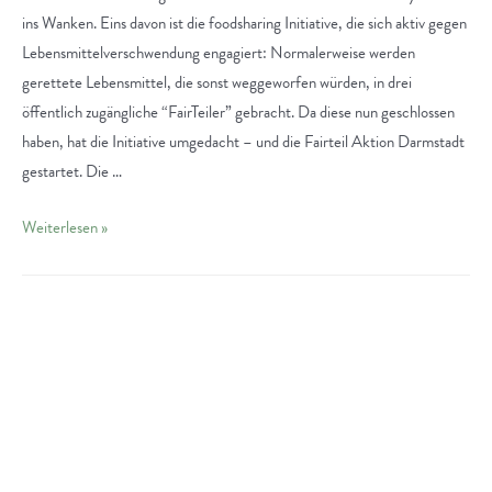
ins Wanken. Eins davon ist die foodsharing Initiative, die sich aktiv gegen
Lebensmittelverschwendung engagiert: Normalerweise werden
gerettete Lebensmittel, die sonst weggeworfen würden, in drei
öffentlich zugängliche “FairTeiler” gebracht. Da diese nun geschlossen
haben, hat die Initiative umgedacht – und die Fairteil Aktion Darmstadt
gestartet. Die …
Die
Weiterlesen »
Fairteil
Aktion
Darmstadt:
Lebensmittel
retten
und
Menschen
helfen