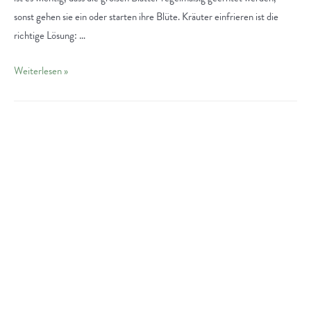
sonst gehen sie ein oder starten ihre Blüte. Kräuter einfrieren ist die
richtige Lösung: …
Kräuter
Weiterlesen »
einfrieren
–
so
geht
es
richtig!