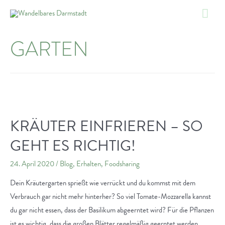
Zum
Hau
Inhalt
springen
GARTEN
KRÄUTER EINFRIEREN – SO
GEHT ES RICHTIG!
24. April 2020
/
Blog
,
Erhalten
,
Foodsharing
Dein Kräutergarten sprießt wie verrückt und du kommst mit dem
Verbrauch gar nicht mehr hinterher? So viel Tomate-Mozzarella kannst
du gar nicht essen, dass der Basilikum abgeerntet wird? Für die Pflanzen
ist es wichtig, dass die großen Blätter regelmäßig geerntet werden,