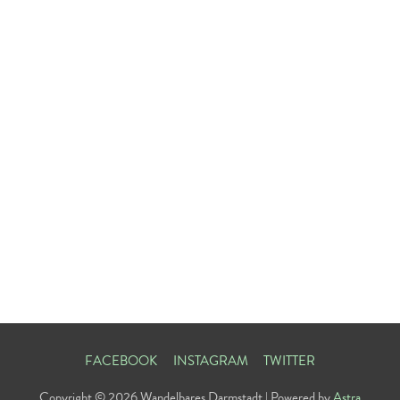
FACEBOOK
INSTAGRAM
TWITTER
Copyright © 2026
Wandelbares Darmstadt
| Powered by
Astra