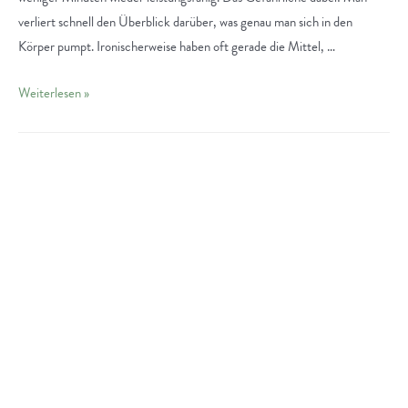
verliert schnell den Überblick darüber, was genau man sich in den
Körper pumpt. Ironischerweise haben oft gerade die Mittel, …
Grünes
Weiterlesen »
Gold
Darmstadt:
Besser
Leben
mit
CBD