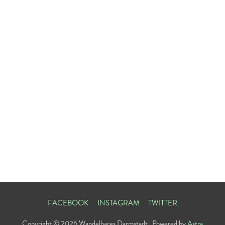
FACEBOOK
INSTAGRAM
TWITTER
Copyright © 2026
Wandelbares Darmstadt
| Powered by
Astra