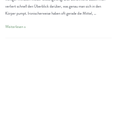
verliert schnell den Überblick darüber, was genau man sich in den
Körper pumpt. Ironischerweise haben oft gerade die Mittel, …
Grünes
Weiterlesen »
Gold
Darmstadt:
Besser
Leben
mit
CBD