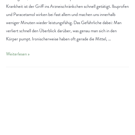
lässt
Krankheit ist der Griff ins Arzneischränkchen schnell getätigt. Ibuprofen
und Paracetamol wirken bei fast allem und machen uns innerhalb
weniger Minuten wieder leistungsfähig. Das Gefährliche dabei: Man
verliert schnell den Überblick darüber, was genau man sich in den
Körper pumpt. Ironischerweise haben oft gerade die Mittel, …
Grünes
Weiterlesen »
Gold
Darmstadt:
Besser
Leben
mit
CBD