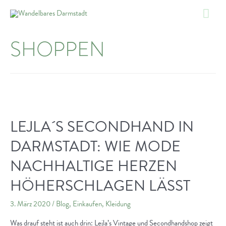
Zum
Hau
Inhalt
springen
SHOPPEN
LEJLA´S SECONDHAND IN
DARMSTADT: WIE MODE
NACHHALTIGE HERZEN
HÖHERSCHLAGEN LÄSST
3. März 2020
/
Blog
,
Einkaufen
,
Kleidung
Was drauf steht ist auch drin: Lejla’s Vintage und Secondhandshop zeigt