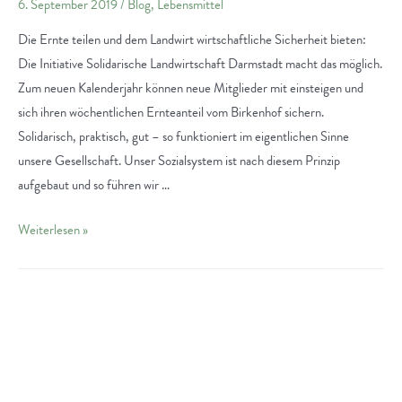
6. September 2019
/
Blog
,
Lebensmittel
Die Ernte teilen und dem Landwirt wirtschaftliche Sicherheit bieten:
Die Initiative Solidarische Landwirtschaft Darmstadt macht das möglich.
Zum neuen Kalenderjahr können neue Mitglieder mit einsteigen und
sich ihren wöchentlichen Ernteanteil vom Birkenhof sichern.
Solidarisch, praktisch, gut – so funktioniert im eigentlichen Sinne
unsere Gesellschaft. Unser Sozialsystem ist nach diesem Prinzip
aufgebaut und so führen wir …
Geteilte
Weiterlesen »
Ernte:
Solidarische
Landwirtschaft
in
Darmstadt