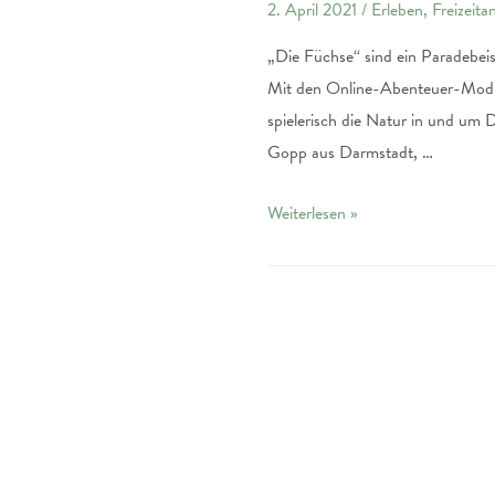
2. April 2021
/
Erleben
,
Freizeita
„Die Füchse“ sind ein Paradebei
Mit den Online-Abenteuer-Modul
spielerisch die Natur in und um
Gopp aus Darmstadt, …
Die
Weiterlesen »
Füchse
in
Darmstadt:
Abenteuer
in
der
Natur
erleben