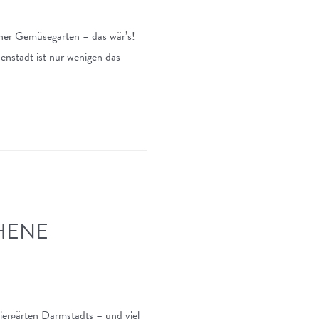
ener Gemüsegarten – das wär’s!
nstadt ist nur wenigen das
HENE
iergärten Darmstadts – und viel