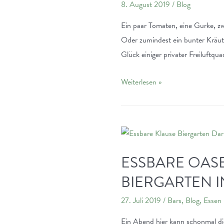
8. August 2019
/
Blog
Ein paar Tomaten, eine Gurke, zw
Oder zumindest ein bunter Kräut
Glück einiger privater Freiluftq
Der
Weiterlesen »
Büchnergarten
am
Staatstheater
Darmstadt:
Essbares
ESSBARE OAS
Balkonien
BIERGARTEN 
für
alle
27. Juli 2019
/
Bars
,
Blog
,
Essen 
Ein Abend hier kann schonmal die