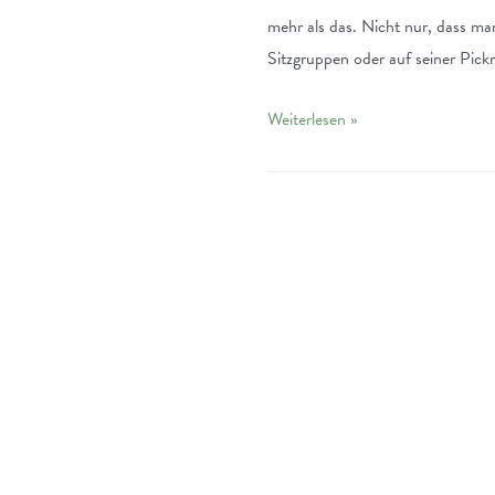
mehr als das. Nicht nur, dass ma
Sitzgruppen oder auf seiner Pick
Essbare
Weiterlesen »
Oase:
Die
Klause,
der
verwunschene
Biergarten
in
Darmstadt