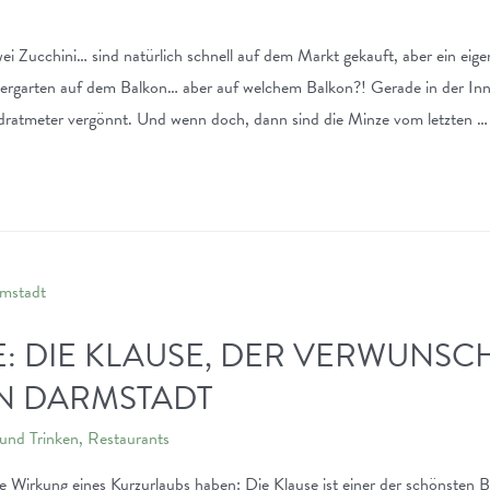
ei Zucchini… sind natürlich schnell auf dem Markt gekauft, aber ein eig
ergarten auf dem Balkon… aber auf welchem Balkon?! Gerade in der Inne
uadratmeter vergönnt. Und wenn doch, dann sind die Minze vom letzten …
E: DIE KLAUSE, DER VERWUNSC
IN DARMSTADT
und Trinken
,
Restaurants
 Wirkung eines Kurzurlaubs haben: Die Klause ist einer der schönsten B