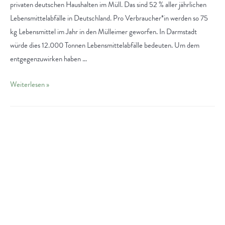
privaten deutschen Haushalten im Müll. Das sind 52 % aller jährlichen
Lebensmittelabfälle in Deutschland. Pro Verbraucher*in werden so 75
kg Lebensmittel im Jahr in den Mülleimer geworfen. In Darmstadt
würde dies 12.000 Tonnen Lebensmittelabfälle bedeuten. Um dem
entgegenzuwirken haben …
Lebensmittelrettung
Weiterlesen »
in
Darmstadt:
Private
Aktionen