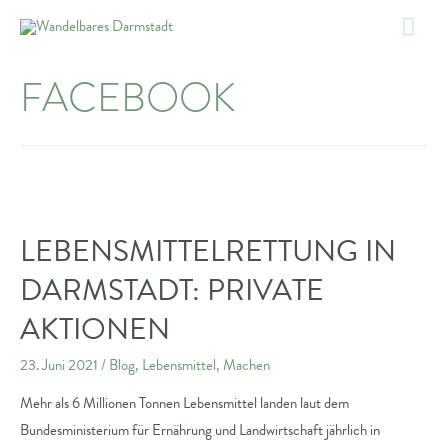
Zum
Hau
Inhalt
springen
FACEBOOK
LEBENSMITTELRETTUNG IN
DARMSTADT: PRIVATE
AKTIONEN
23. Juni 2021
/
Blog
,
Lebensmittel
,
Machen
Mehr als 6 Millionen Tonnen Lebensmittel landen laut dem
Bundesministerium für Ernährung und Landwirtschaft jährlich in