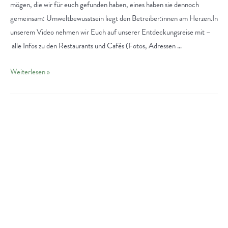
mögen, die wir für euch gefunden haben, eines haben sie dennoch
gemeinsam: Umweltbewusstsein liegt den Betreiber:innen am Herzen.In
unserem Video nehmen wir Euch auf unserer Entdeckungsreise mit –
alle Infos zu den Restaurants und Cafés (Fotos, Adressen …
Vielfältig
Weiterlesen »
nachhaltig:
Gastronomie
in
Darmstadt