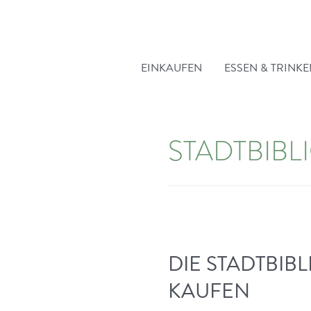
Zum
Inhalt
springen
EINKAUFEN
ESSEN & TRINK
STADTBIBL
DIE STADTBIB
KAUFEN