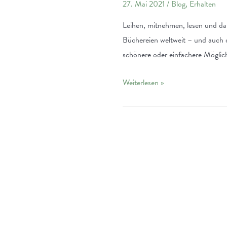
27. Mai 2021
/
Blog
,
Erhalten
Leihen, mitnehmen, lesen und da
Büchereien weltweit – und auch d
schönere oder einfachere Möglich
Die
Weiterlesen »
Stadtbibliothek
Darmstadt
–
Bücher
leihen
statt
kaufen