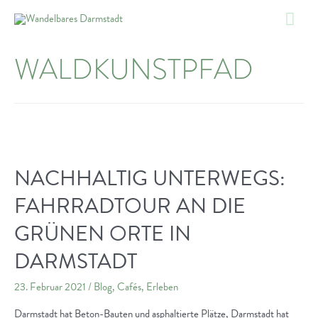
Zum
Hau
Inhalt
springen
WALDKUNSTPFAD
NACHHALTIG UNTERWEGS:
FAHRRADTOUR AN DIE
GRÜNEN ORTE IN
DARMSTADT
23. Februar 2021
/
Blog
,
Cafés
,
Erleben
Darmstadt hat Beton-Bauten und asphaltierte Plätze, Darmstadt hat