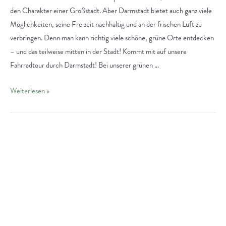
den Charakter einer Großstadt. Aber Darmstadt bietet auch ganz viele
Möglichkeiten, seine Freizeit nachhaltig und an der frischen Luft zu
verbringen. Denn man kann richtig viele schöne, grüne Orte entdecken
– und das teilweise mitten in der Stadt! Kommt mit auf unsere
Fahrradtour durch Darmstadt! Bei unserer grünen …
Nachhaltig
Weiterlesen »
unterwegs:
Fahrradtour
an
die
grünen
Orte
in
Darmstadt