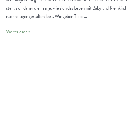
stellt sich daher die Frage, wie sich das Leben mit Baby und Kleinkind
nachhaltiger gestalten lässt. Wir geben Tipps …
Nachhaltig
Weiterlesen »
Leben
mit
Baby
und
Kleinkind