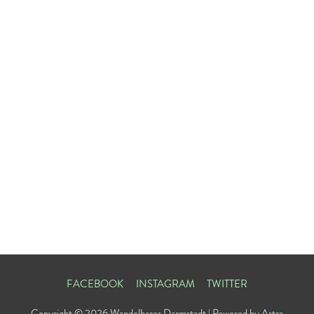
FACEBOOK
INSTAGRAM
TWITTER
Copyright © 2026
Wandelbares Darmstadt
| Powered by
Astra