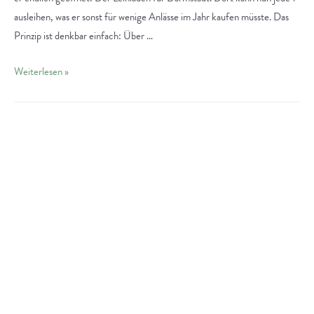
ausleihen, was er sonst für wenige Anlässe im Jahr kaufen müsste. Das
Prinzip ist denkbar einfach: Über …
Heinerleih
Weiterlesen »
Darmstadt:
der
Leihladen
für
alle