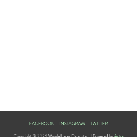
FACEBOOK
INSTAGRAM
TWITTER
Copyright © 2026
Wandelbares Darmstadt
| Powered by
Astra