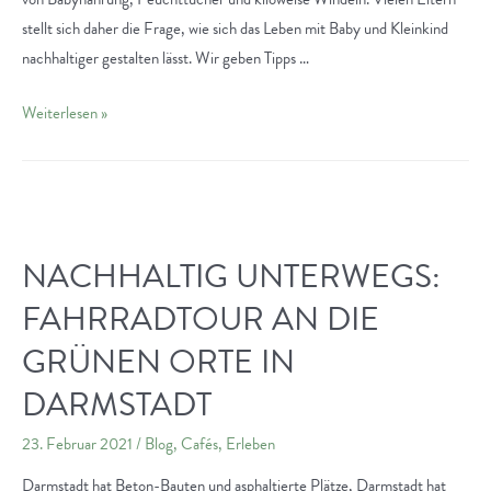
stellt sich daher die Frage, wie sich das Leben mit Baby und Kleinkind
nachhaltiger gestalten lässt. Wir geben Tipps …
Nachhaltig
Weiterlesen »
Leben
mit
Baby
und
Kleinkind
NACHHALTIG UNTERWEGS:
FAHRRADTOUR AN DIE
GRÜNEN ORTE IN
DARMSTADT
23. Februar 2021
/
Blog
,
Cafés
,
Erleben
Darmstadt hat Beton-Bauten und asphaltierte Plätze, Darmstadt hat