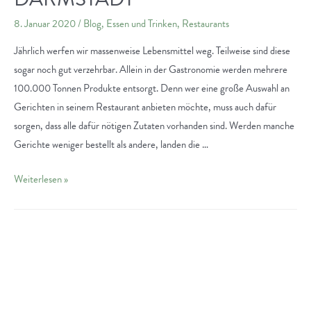
8. Januar 2020
/
Blog
,
Essen und Trinken
,
Restaurants
Jährlich werfen wir massenweise Lebensmittel weg. Teilweise sind diese
sogar noch gut verzehrbar. Allein in der Gastronomie werden mehrere
100.000 Tonnen Produkte entsorgt. Denn wer eine große Auswahl an
Gerichten in seinem Restaurant anbieten möchte, muss auch dafür
sorgen, dass alle dafür nötigen Zutaten vorhanden sind. Werden manche
Gerichte weniger bestellt als andere, landen die …
Nachhaltigkeit
Weiterlesen »
in
der
Gastronomie:
Das
Restaurant
“Einfach”
in