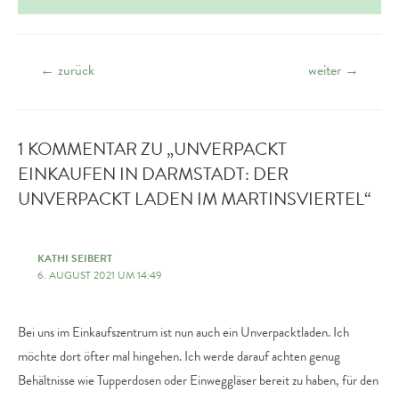
Beitrags-
←
zurück
weiter
→
Navigation
1 KOMMENTAR ZU „UNVERPACKT
EINKAUFEN IN DARMSTADT: DER
UNVERPACKT LADEN IM MARTINSVIERTEL“
KATHI SEIBERT
6. AUGUST 2021 UM 14:49
Bei uns im Einkaufszentrum ist nun auch ein Unverpacktladen. Ich
möchte dort öfter mal hingehen. Ich werde darauf achten genug
Behältnisse wie Tupperdosen oder Einweggläser bereit zu haben, für den