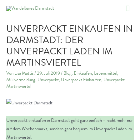
Zum
Hau
Inhalt
springen
UNVERPACKT EINKAUFEN IN
DARMSTADT: DER
UNVERPACKT LADEN IM
MARTINSVIERTEL
Von
Lisa Mattis
/
29. Juli 2019
/
Blog
,
Einkaufen
,
Lebensmittel
,
Müllvermeidung
,
Unverpackt
,
Unverpackt Einkaufen
,
Unverpackt
Martinsviertel
Unverpackt einkaufen in Darmstadt geht ganz einfach – nicht mehr nur
auf dem Wochenmarkt, sondern ganz bequem im Unverpackt Laden im
Martinsviertel.