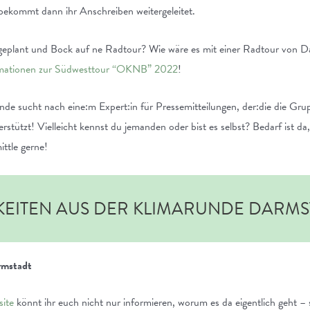
bekommt dann ihr Anschreiben weitergeleitet.
plant und Bock auf ne Radtour? Wie wäre es mit einer Radtour von Da
ormationen zur Südwesttour “OKNB” 2022
!
nde sucht nach eine:m Expert:in für Pressemitteilungen, der:die die Gr
rstützt! Vielleicht kennst du jemanden oder bist es selbst? Bedarf ist da
ittle gerne!
KEITEN AUS DER KLIMARUNDE DARMS
rmstadt
ite
könnt ihr euch nicht nur informieren, worum es da eigentlich geht –