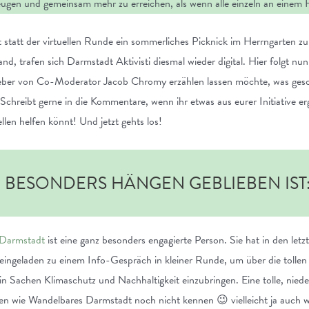
eugen und gemeinsam mehr zu erreichen, als wenn alle einzeln an einem 
att der virtuellen Runde ein sommerliches Picknick im Herrngarten zur 
nd, trafen sich Darmstadt Aktivisti diesmal wieder digital. Hier folgt 
 lieber von Co-Moderator Jacob Chromy erzählen lassen möchte, was gesc
hreibt gerne in die Kommentare, wenn ihr etwas aus eurer Initiative ergä
llen helfen könnt! Und jetzt gehts los!
R BESONDERS HÄNGEN GEBLIEBEN IST
 Darmstadt
ist eine ganz besonders engagierte Person. Sie hat in den le
eingeladen zu einem Info-Gespräch in kleiner Runde, um über die tollen 
in Sachen Klimaschutz und Nachhaltigkeit einzubringen. Eine tolle, nied
ten wie Wandelbares Darmstadt noch nicht kennen 😉 vielleicht ja auch 