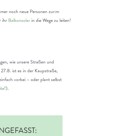
 immer noch neue Personen zur:m
r ihr
Balkonsolar
in die Wege zu leiten!
eigen, wie unsere Straßen und
7.8. ist es in der Kaupstraße,
infach vorbei – oder plant selbst
te
!).
NGEFASST: