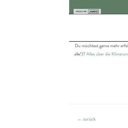
Du möchtest gerne mehr erfah
alle!)?
Alles über die Klimarun
Beitrags-
←
zurück
Navigation