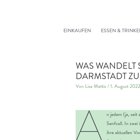
Zum
Inhalt
springen
EINKAUFEN
ESSEN & TRINK
WAS WANDELT S
DARMSTADT ZU
Von
Lisa Mattis
/
1. August 202
A
n jedem (ja, seit
Senfcall. In zwei
ihre aktuellen V