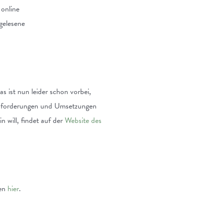
 online
 gelesene
 ist nun leider schon vorbei,
usforderungen und Umsetzungen
 will, findet auf der
Website des
nen
hier
.