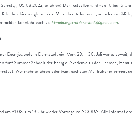
 Samstag, 06.08.2022, erfahren! Der Testballon wird von 10 bis 16 Uhr
ürlich, dass hier möglichst viele Menschen teilnehmen, vor allem weiblich
 Anmelden könnt ihr euch via
klimabuergerratdarmstadt@gmail.com
.
t
r Energiewende in Darmstadt ein! Vom 28. – 30. Juli war es soweit, das
e von fünf Summer Schools der Energie-Akademie zu den Themen, Hera
stadt. Wer mehr erfahren oder beim nächsten Mal früher informiert sein
nd am 31.08. um 19 Uhr wieder Vorträge im AGORA: Alle Informatio