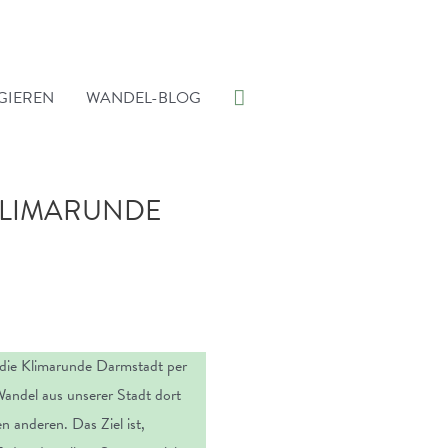
Suche
GIEREN
WANDEL-BLOG
 KLIMARUNDE
ch die Klimarunde Darmstadt per
 Wandel aus unserer Stadt dort
n anderen. Das Ziel ist,