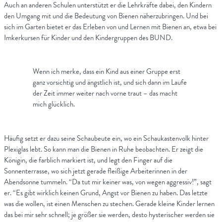
Auch an anderen Schulen unterstützt er die Lehrkräfte dabei, den Kindern
den Umgang mit und die Bedeutung von Bienen näherzubringen. Und bei
sich im Garten bietet er das Erleben von und Lernen mit Bienen an, etwa bei
Imkerkursen für Kinder und den Kindergruppen des BUND.
Wenn ich merke, dass ein Kind aus einer Gruppe erst
ganz vorsichtig und ängstlich ist, und sich dann im Laufe
der Zeit immer weiter nach vorne traut – das macht
mich glücklich.
Häufig setzt er dazu seine Schaubeute ein, wo ein Schaukastenvolk hinter
Plexiglas lebt. So kann man die Bienen in Ruhe beobachten. Er zeigt die
Königin, die farblich markiert ist, und legt den Finger auf die
Sonnenterrasse, wo sich jetzt gerade fleißige Arbeiterinnen in der
Abendsonne tummeln. “Da tut mir keiner was, von wegen aggressiv!”, sagt
er. “Es gibt wirklich keinen Grund, Angst vor Bienen zu haben. Das letzte
was die wollen, ist einen Menschen zu stechen. Gerade kleine Kinder lernen
das bei mir sehr schnell; je größer sie werden, desto hysterischer werden sie