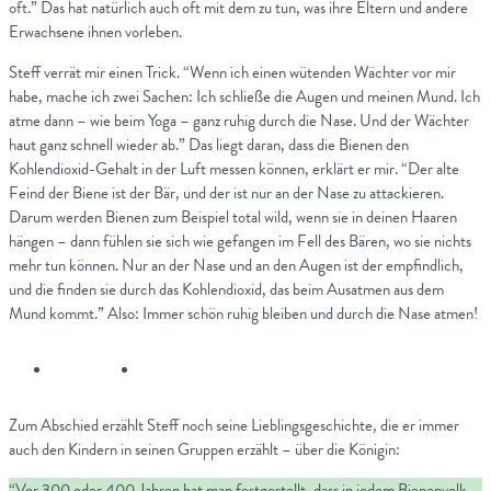
oft.” Das hat natürlich auch oft mit dem zu tun, was ihre Eltern und andere
Erwachsene ihnen vorleben.
Steff verrät mir einen Trick. “Wenn ich einen wütenden Wächter vor mir
habe, mache ich zwei Sachen: Ich schließe die Augen und meinen Mund. Ich
atme dann – wie beim Yoga – ganz ruhig durch die Nase. Und der Wächter
haut ganz schnell wieder ab.” Das liegt daran, dass die Bienen den
Kohlendioxid-Gehalt in der Luft messen können, erklärt er mir. “Der alte
Feind der Biene ist der Bär, und der ist nur an der Nase zu attackieren.
Darum werden Bienen zum Beispiel total wild, wenn sie in deinen Haaren
hängen – dann fühlen sie sich wie gefangen im Fell des Bären, wo sie nichts
mehr tun können. Nur an der Nase und an den Augen ist der empfindlich,
und die finden sie durch das Kohlendioxid, das beim Ausatmen aus dem
Mund kommt.” Also: Immer schön ruhig bleiben und durch die Nase atmen!
Zum Abschied erzählt Steff noch seine Lieblingsgeschichte, die er immer
auch den Kindern in seinen Gruppen erzählt – über die Königin:
“Vor 300 oder 400 Jahren hat man festgestellt, dass in jedem Bienenvolk