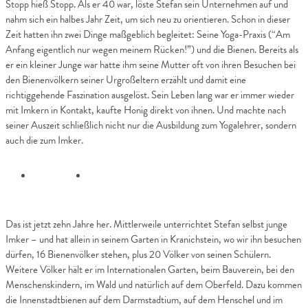
Stopp hieß Stopp. Als er 40 war, löste Stefan sein Unternehmen auf und
nahm sich ein halbes Jahr Zeit, um sich neu zu orientieren. Schon in dieser
Zeit hatten ihn zwei Dinge maßgeblich begleitet: Seine Yoga-Praxis (“Am
Anfang eigentlich nur wegen meinem Rücken!”) und die Bienen. Bereits als
er ein kleiner Junge war hatte ihm seine Mutter oft von ihren Besuchen bei
den Bienenvölkern seiner Urgroßeltern erzählt und damit eine
richtiggehende Faszination ausgelöst. Sein Leben lang war er immer wieder
mit Imkern in Kontakt, kaufte Honig direkt von ihnen. Und machte nach
seiner Auszeit schließlich nicht nur die Ausbildung zum Yogalehrer, sondern
auch die zum Imker.
Das ist jetzt zehn Jahre her. Mittlerweile unterrichtet Stefan selbst junge
Imker – und hat allein in seinem Garten in Kranichstein, wo wir ihn besuchen
dürfen, 16 Bienenvölker stehen, plus 20 Völker von seinen Schülern.
Weitere Völker hält er im Internationalen Garten, beim Bauverein, bei den
Menschenskindern, im Wald und natürlich auf dem Oberfeld. Dazu kommen
die Innenstadtbienen auf dem Darmstadtium, auf dem Henschel und im