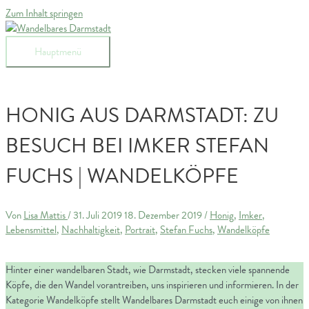
Zum Inhalt springen
Hauptmenü
HONIG AUS DARMSTADT: ZU
BESUCH BEI IMKER STEFAN
FUCHS | WANDELKÖPFE
Von
Lisa Mattis
/
31. Juli 2019
18. Dezember 2019
/
Honig
,
Imker
,
Lebensmittel
,
Nachhaltigkeit
,
Portrait
,
Stefan Fuchs
,
Wandelköpfe
Hinter einer wandelbaren Stadt, wie Darmstadt, stecken viele spannende
Köpfe, die den Wandel vorantreiben, uns inspirieren und informieren. In der
Kategorie Wandelköpfe stellt Wandelbares Darmstadt euch einige von ihnen