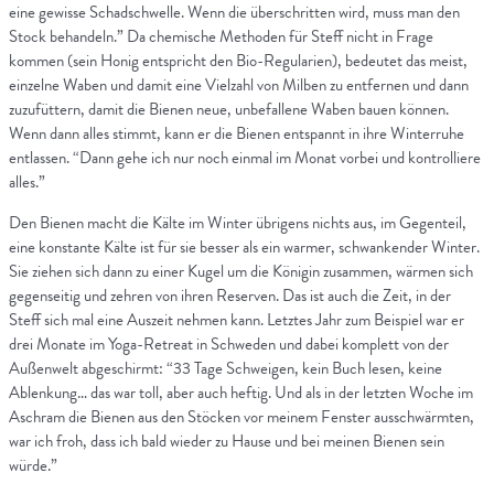
eine gewisse Schadschwelle. Wenn die überschritten wird, muss man den
Stock behandeln.” Da chemische Methoden für Steff nicht in Frage
kommen (sein Honig entspricht den Bio-Regularien), bedeutet das meist,
einzelne Waben und damit eine Vielzahl von Milben zu entfernen und dann
zuzufüttern, damit die Bienen neue, unbefallene Waben bauen können.
Wenn dann alles stimmt, kann er die Bienen entspannt in ihre Winterruhe
entlassen. “Dann gehe ich nur noch einmal im Monat vorbei und kontrolliere
alles.”
Den Bienen macht die Kälte im Winter übrigens nichts aus, im Gegenteil,
eine konstante Kälte ist für sie besser als ein warmer, schwankender Winter.
Sie ziehen sich dann zu einer Kugel um die Königin zusammen, wärmen sich
gegenseitig und zehren von ihren Reserven. Das ist auch die Zeit, in der
Steff sich mal eine Auszeit nehmen kann. Letztes Jahr zum Beispiel war er
drei Monate im Yoga-Retreat in Schweden und dabei komplett von der
Außenwelt abgeschirmt: “33 Tage Schweigen, kein Buch lesen, keine
Ablenkung… das war toll, aber auch heftig. Und als in der letzten Woche im
Aschram die Bienen aus den Stöcken vor meinem Fenster ausschwärmten,
war ich froh, dass ich bald wieder zu Hause und bei meinen Bienen sein
würde.”