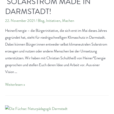
SOLARSTROM MADE IN
Robin
und
DARMSTADT!
ihren
22. November 2021
/
Blog
,
Initiativen
,
Machen
Freund:innen
in
HeinerEnergie – die Bürgerinitiative, die sich erst im Mai dieses Jahres
der
gegründet hat, steht für niedrigschwelligen Klimaschutz in Darmstadt.
Natur
Dabei können Bürger:innen entweder selbst klimaneutralen Solarstrom
unterwegs
erzeugen und nutzen oder andere Menschen bei der Umsetzung
unterstützen. Wir haben mit Christian Schultheiß von Heiner*Energie
gesprochen und stellen Euch deren Idee und Arbeit vor. Aus einer
Vision …
HeinerEnergie
Weiterlesen »
–
Solarstrom
made
in