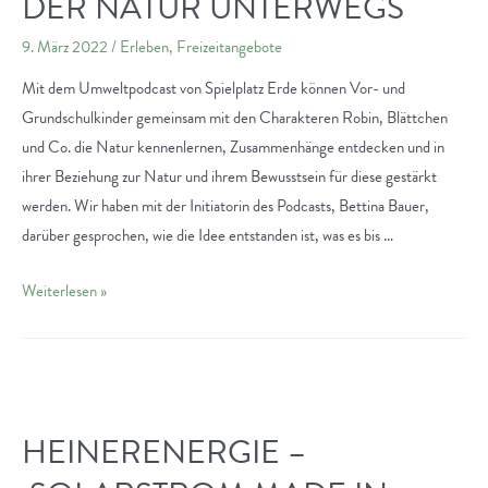
DER NATUR UNTERWEGS
9. März 2022
/
Erleben
,
Freizeitangebote
Mit dem Umweltpodcast von Spielplatz Erde können Vor- und
Grundschulkinder gemeinsam mit den Charakteren Robin, Blättchen
und Co. die Natur kennenlernen, Zusammenhänge entdecken und in
ihrer Beziehung zur Natur und ihrem Bewusstsein für diese gestärkt
werden. Wir haben mit der Initiatorin des Podcasts, Bettina Bauer,
darüber gesprochen, wie die Idee entstanden ist, was es bis …
Der
Weiterlesen »
Darmstädter
Podcast
“Spielplatz
Erde”
–
HEINERENERGIE –
Mit