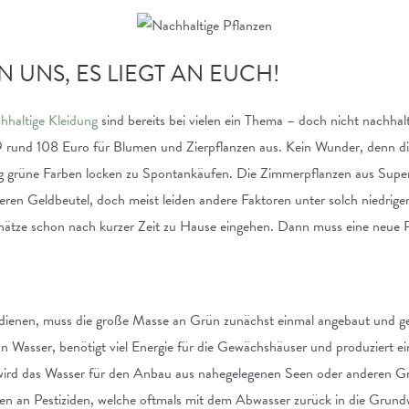
N UNS, ES LIEGT AN EUCH!
hhaltige Kleidung
sind bereits bei vielen ein Thema – doch nicht nachhal
 rund 108 Euro für Blumen und Zierpflanzen aus. Kein Wunder, denn die
tig grüne Farben locken zu Spontankäufen. Die Zimmerpflanzen aus Su
en Geldbeutel, doch meist leiden andere Faktoren unter solch niedrige
chätze schon nach kurzer Zeit zu Hause eingehen. Dann muss eine neue P
dienen, muss die große Masse an Grün zunächst einmal angebaut und ge
 Wasser, benötigt viel Energie für die Gewächshäuser und produziert e
 wird das Wasser für den Anbau aus nahegelegenen Seen oder anderen 
an Pestiziden, welche oftmals mit dem Abwasser zurück in die Grundw