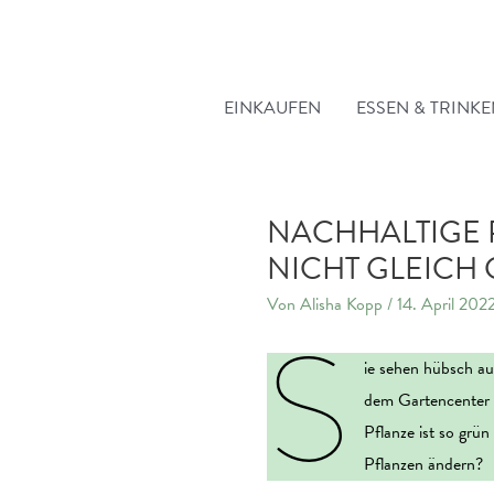
Zum
Inhalt
springen
EINKAUFEN
ESSEN & TRINK
NACHHALTIGE 
NICHT GLEICH
Von
Alisha Kopp
/
14. April 202
S
ie sehen hübsch au
dem Gartencenter 
Pflanze ist so grü
Pflanzen ändern?