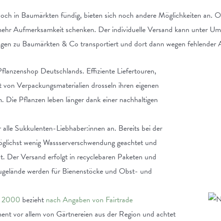
ch in Baumärkten fündig, bieten sich noch andere Möglichkeiten an. On
 mehr Aufmerksamkeit schenken. Der individuelle Versand kann unter Um
ngen zu Baumärkten & Co transportiert und dort dann wegen fehlender 
 Pflanzenshop Deutschlands. Effiziente Liefertouren,
ht von Verpackungsmaterialien drosseln ihren eigenen
 Die Pflanzen leben länger dank einer nachhaltigen
r alle Sukkulenten-Liebhaber:innen an. Bereits bei der
glichst wenig Wassserverschwendung geachtet und
. Der Versand erfolgt in recyclebaren Paketen und
gelände werden für Bienenstöcke und Obst- und
n 2000
bezieht
nach Angaben von Fairtrade
ment vor allem von Gärtnereien aus der Region und achtet