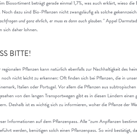
im Biosortiment beträgt gerade einmal 1,7%, was auch erklärt, wieso di
t. Noch dazu sind Bio-Pflanzen nicht zwangsläufig als solche gekennzeic
chfragen und ganz ehrlich, er muss es dann auch glauben.”
Appel Darmstadt 
n sich daher lohnen.
S BITTE!
regionalen Pflanzen kann natürlich ebenfalls zur Nachhaltigkeit des hei
n noch nicht leicht zu erkennen: Oft finden sich bei Pflanzen, die in u
nemark, Italien oder Portugal. Vor allem die Pflanzen aus subtropische
gesehen von den langen Transportwegen gibt es in diesen Ländern einen
ern. Deshalb ist es wichtig sich zu informieren, woher die Pflanze der W
dieser Informationen auf dem Pflanzenpass. Alle “zum Anpflanzen bestimm
eführt werden, benötigen solch einen Pflanzenpass. So wird bestätigt, da