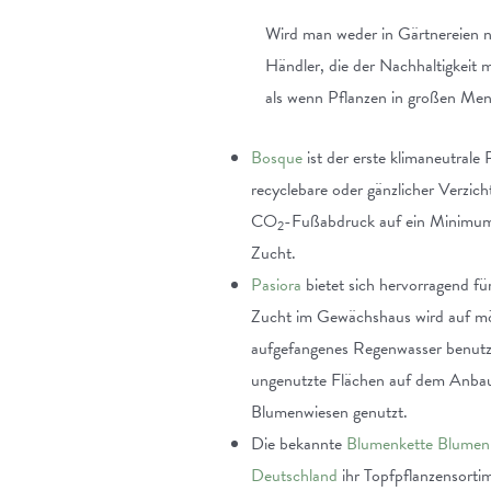
Wird man weder in Gärtnereien no
Händler, die der Nachhaltigkeit
als wenn Pflanzen in großen Me
Bosque
ist der erste klimaneutrale
recyclebare oder gänzlicher Verzic
CO
-Fußabdruck auf ein Minimum.
2
Zucht.
Pasiora
bietet sich hervorragend fü
Zucht im Gewächshaus wird auf mö
aufgefangenes Regenwasser benutzt
ungenutzte Flächen auf dem Anbau
Blumenwiesen genutzt.
Die bekannte
Blumenkette Blume
Deutschland
ihr Topfpflanzensorti