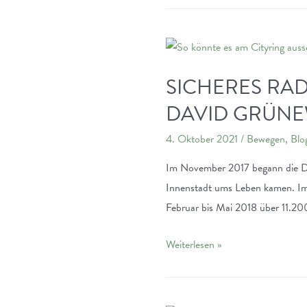
–
eine
Halbzeitbilanz
des
SICHERES RAD
On-
DAVID GRÜNE
Demand
Shuttles
4. Oktober 2021
/
Bewegen
,
Blo
in
Im November 2017 begann die Deb
Darmstadt
Innenstadt ums Leben kamen. Im 
Februar bis Mai 2018 über 11.20
Sicheres
Weiterlesen »
Radfahren
in
Darmstadt: