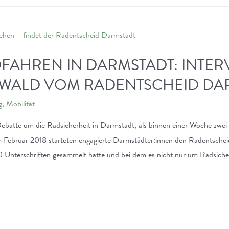
FAHREN IN DARMSTADT: INTER
WALD VOM RADENTSCHEID DA
g
,
Mobilität
atte um die Radsicherheit in Darmstadt, als binnen einer Woche zwei R
Februar 2018 starteten engagierte Darmstädter:innen den Radentschei
0 Unterschriften gesammelt hatte und bei dem es nicht nur um Radsiche