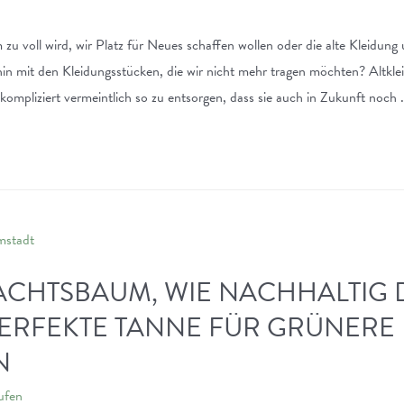
u voll wird, wir Platz für Neues schaffen wollen oder die alte Kleidung u
in mit den Kleidungsstücken, die wir nicht mehr tragen möchten? Altklei
kompliziert vermeintlich so zu entsorgen, dass sie auch in Zukunft noch 
ACHTSBAUM, WIE NACHHALTIG 
PERFEKTE TANNE FÜR GRÜNERE
N
ufen