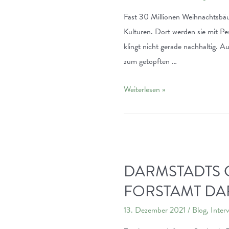
Fast 30 Millionen Weihnachtsbä
Kulturen. Dort werden sie mit Pes
klingt nicht gerade nachhaltig.
zum getopften …
O
Weiterlesen »
Bio-
Weihnachtsbaum,
wie
nachhaltig
du
DARMSTADTS 
sein
FORSTAMT DA
kannst:
Die
13. Dezember 2021
/
Blog
,
Inter
perfekte