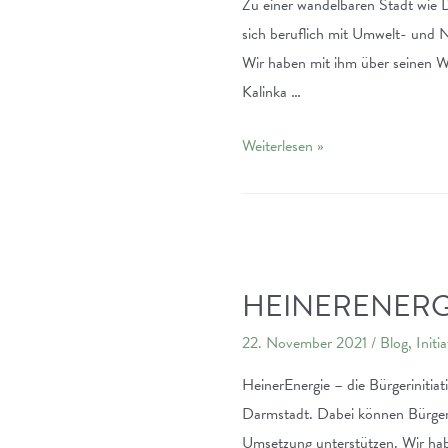
Zu einer wandelbaren Stadt wie 
Tanne
sich beruflich mit Umwelt- und Na
für
Wir haben mit ihm über seinen W
grünere
Kalinka …
Weihnachten
Darmstadts
Weiterlesen »
grüne
Lunge:
Matthias
Kalinka
vom
HEINERENERG
Forstamt
22. November 2021
/
Blog
,
Initi
Darmstadt
im
HeinerEnergie – die Bürgerinitiati
Portrait
Darmstadt. Dabei können Bürger:
Umsetzung unterstützen. Wir hab