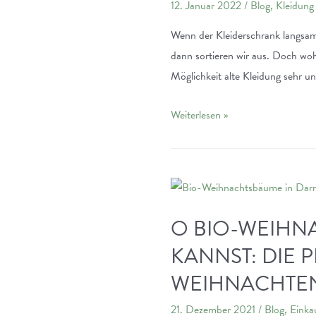
12. Januar 2022
/
Blog
,
Kleidung
Wenn der Kleiderschrank langsam z
dann sortieren wir aus. Doch woh
Möglichkeit alte Kleidung sehr un
Wohin
Weiterlesen »
mit
alter
Kleidung:
Altkleidercontainer
in
O BIO-WEIHN
Darmstadt
KANNST: DIE 
WEIHNACHTE
21. Dezember 2021
/
Blog
,
Einka