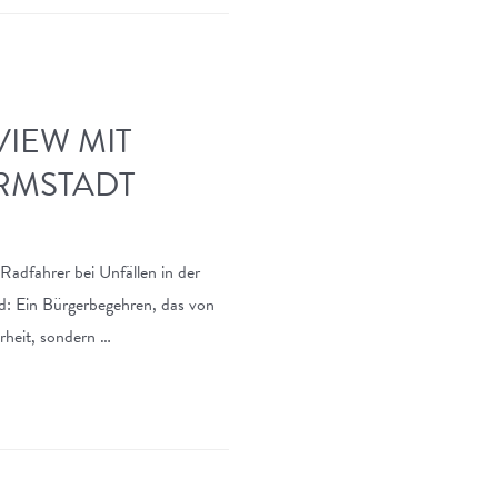
VIEW MIT
RMSTADT
adfahrer bei Unfällen in der
d: Ein Bürgerbegehren, das von
rheit, sondern …