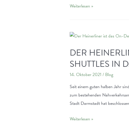
Transition
Weiterlesen »
Town
Darmstadt:
Gemeinsam
die
Zukunft
DER HEINERLI
gestalten
SHUTTLES IN 
14. Oktober 2021
/
Blog
Seit einem guten halben Jahr si
zum bestehenden Nahverkehrsangeb
Stadt Darmstadt hat beschlossen,
Der
Weiterlesen »
HeinerLiner