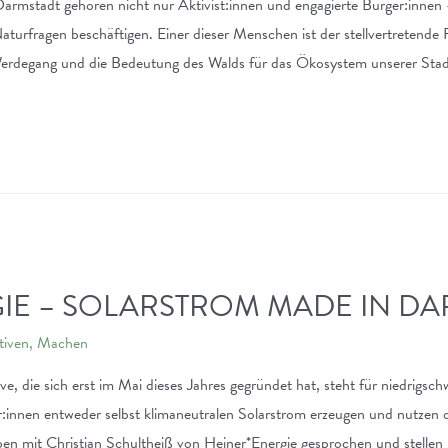
Darmstadt gehören nicht nur Aktivist:innen und engagierte Bürger:inne
turfragen beschäftigen. Einer dieser Menschen ist der stellvertretende F
erdegang und die Bedeutung des Walds für das Ökosystem unserer Stad
IE – SOLARSTROM MADE IN DA
ativen
,
Machen
ve, die sich erst im Mai dieses Jahres gegründet hat, steht für niedrigsch
innen entweder selbst klimaneutralen Solarstrom erzeugen und nutzen 
en mit Christian Schultheiß von Heiner*Energie gesprochen und stellen 