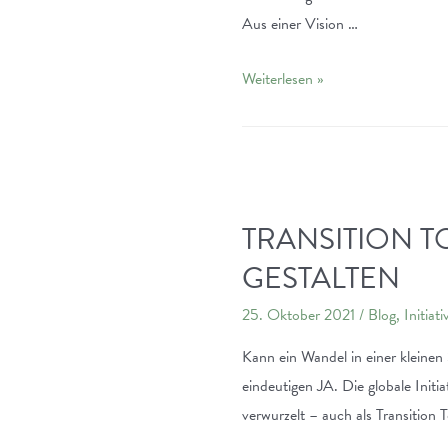
Aus einer Vision …
HeinerEnergie
Weiterlesen »
–
Solarstrom
made
in
Darmstadt!
TRANSITION 
GESTALTEN
25. Oktober 2021
/
Blog
,
Initiat
Kann ein Wandel in einer kleinen
eindeutigen JA. Die globale Initi
verwurzelt – auch als Transitio