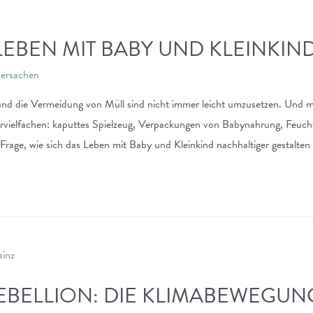
EBEN MIT BABY UND KLEINKIN
ersachen
und die Vermeidung von Müll sind nicht immer leicht umzusetzen. Und m
ervielfachen: kaputtes Spielzeug, Verpackungen von Babynahrung, Feuch
ie Frage, wie sich das Leben mit Baby und Kleinkind nachhaltiger gestalten
EBELLION: DIE KLIMABEWEGUN