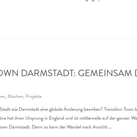
TOWN DARMSTADT: GEMEINSAM 
iven
,
Machen
,
Projekte
 Stadt wie Darmstadt eine globale Änderung bewirken? Transition Town 
ative hat ihren Ursprung in England und ist mittlerweile auf der ganzen We
n Town Darmstadt. Denn so kann der Wandel nach Ansicht …