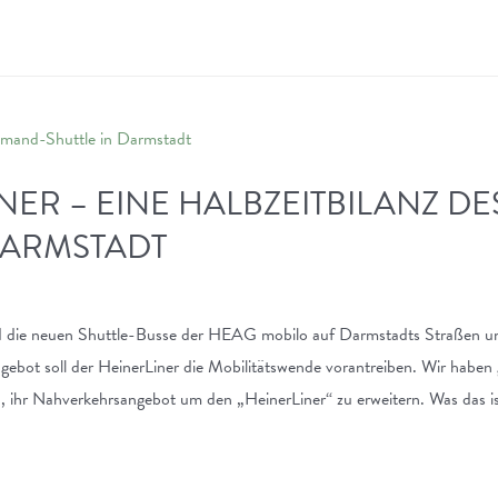
NER – EINE HALBZEITBILANZ 
DARMSTADT
nd die neuen Shuttle-Busse der HEAG mobilo auf Darmstadts Straßen u
ot soll der HeinerLiner die Mobilitätswende vorantreiben. Wir haben ge
 ihr Nahverkehrsangebot um den „HeinerLiner“ zu erweitern. Was das ist