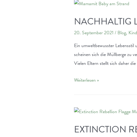
Interview
mit
NACHHALTIG L
David
20. September 2021
/
Blog
,
Kind
Grünewald
vom
Ein umweltbewusster Lebensstil 
Radentscheid
scheinen sich die Müllberge zu v
Darmstadt
Vielen Eltern stellt sich daher d
Nachhaltig
Weiterlesen »
Leben
mit
Baby
und
Kleinkind
EXTINCTION R