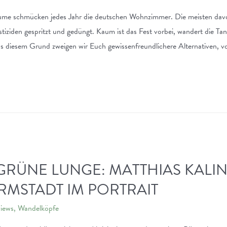
ume schmücken jedes Jahr die deutschen Wohnzimmer. Die meisten dav
tiziden gespritzt und gedüngt. Kaum ist das Fest vorbei, wandert die Tan
 Aus diesem Grund zweigen wir Euch gewissenfreundlichere Alternativen,
GRÜNE LUNGE: MATTHIAS KALI
RMSTADT IM PORTRAIT
views
,
Wandelköpfe